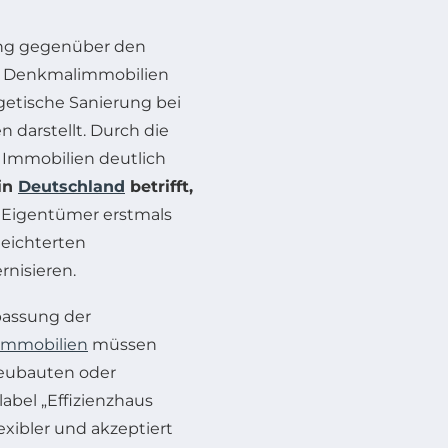
ung gegenüber den
en Denkmalimmobilien
etische Sanierung bei
darstellt. Durch die
n Immobilien deutlich
 in
Deutschland
betrifft,
n Eigentümer erstmals
leichterten
nisieren.
passung der
Immobilien
müssen
Neubauten oder
abel „Effizienzhaus
exibler und akzeptiert