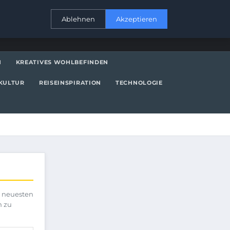
KONTAKT
Ablehnen
Akzeptieren
N
KREATIVES WOHLBEFINDEN
KULTUR
REISEINSPIRATION
TECHNOLOGIE
e neuesten
h zu