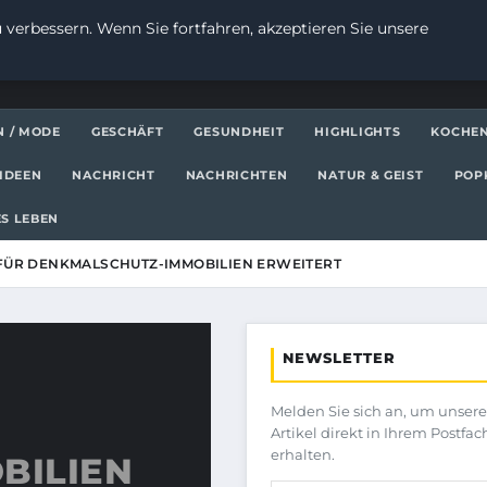
 verbessern. Wenn Sie fortfahren, akzeptieren Sie unsere
N / MODE
GESCHÄFT
GESUNDHEIT
HIGHLIGHTS
KOCHE
IDEEN
NACHRICHT
NACHRICHTEN
NATUR & GEIST
POP
S LEBEN
ÜR DENKMALSCHUTZ-IMMOBILIEN ERWEITERT
NEWSLETTER
Melden Sie sich an, um unser
Artikel direkt in Ihrem Postfac
erhalten.
BILIEN