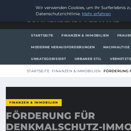
SAMSTAG, 8. AUGUST 2026
Wir verwenden Cookies, um Ihr Surferlebnis zu
Datenschutzrichtlinie.
Mehr erfahren
SUMMERBLAST FESTIVAL
STARTSEITE
FINANZEN & IMMOBILIEN
FRAUE
MODERNE HERAUSFORDERUNGEN
NACHHALTIGE 
UNKATEGORISIERT
URBANER STIL
VERNETZTE
STARTSEITE
FINANZEN & IMMOBILIEN
FÖRDERUNG F
FINANZEN & IMMOBILIEN
FÖRDERUNG FÜR
DENKMALSCHUTZ-IMMO