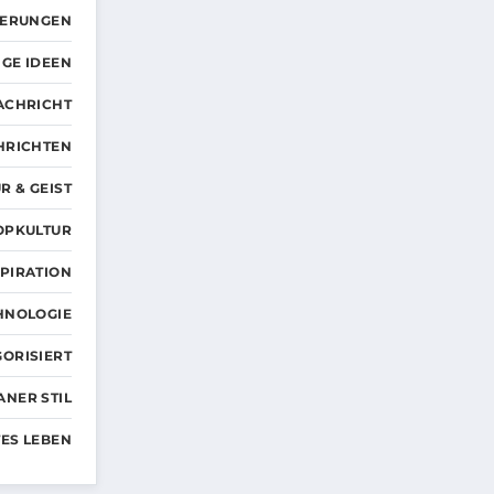
DERUNGEN
GE IDEEN
ACHRICHT
HRICHTEN
R & GEIST
OPKULTUR
SPIRATION
HNOLOGIE
ORISIERT
ANER STIL
ES LEBEN