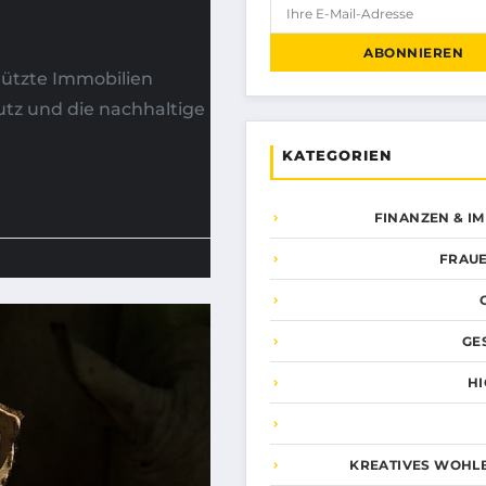
ABONNIEREN
ützte Immobilien
tz und die nachhaltige
KATEGORIEN
FINANZEN & I
FRAUE
GE
HI
KREATIVES WOHL