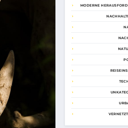
MODERNE HERAUSFOR
NACHHALTI
N
NAC
NATU
P
REISEIN
TEC
UNKATEG
URB
VERNETZT