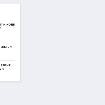
ÜR KINDER
E
 BIETEN
 STEHT
ND