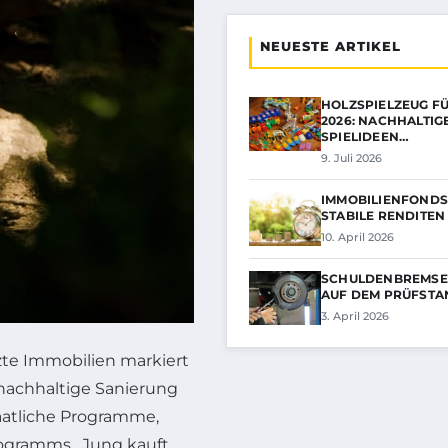
NEUESTE ARTIKEL
HOLZSPIELZEUG F
2026: NACHHALTIG
SPIELIDEEN…
9. Juli 2026
IMMOBILIENFONDS
STABILE RENDITEN
10. April 2026
SCHULDENBREMSE
AUF DEM PRÜFSTA
3. April 2026
te Immobilien markiert
achhaltige Sanierung
aatliche Programme,
ogramms „Jung kauft