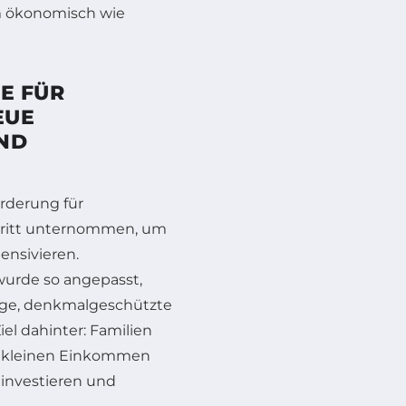
m ökonomisch wie
E FÜR
EUE
UND
rderung für
hritt unternommen, um
ensivieren.
wurde so angepasst,
tige, denkmalgeschützte
el dahinter: Familien
is kleinen Einkommen
 investieren und