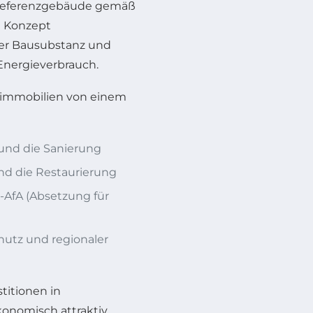
 Referenzgebäude gemäß
e Konzept
her Bausubstanz und
nergieverbrauch.
limmobilien von einem
 und die Sanierung
nd die Restaurierung
-AfA (Absetzung für
utz und regionaler
itionen in
onomisch attraktiv.