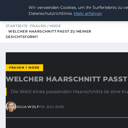
Wir verwenden Cookies, um Ihr Surferlebnis zu ve
SUMMERBLAST FESTIVAL
Datenschutzrichtlinie.
Mehr erfahren
STARTSEITE
FRAUEN / MODE
WELCHER HAARSCHNITT PASST ZU MEINER
GESICHTSFORM?
FRAUEN / MODE
WELCHER HAARSCHNITT PASST
Die Wahl eines passenden Haarschnitts ist eine Kun
•
JULIA WOLF
19. JULI 2025