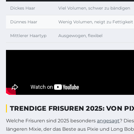
Dickes Haar
Viel Volumen, schwer zu bändigen
Dünnes Haar
Wenig Volumen, neigt zu Fettigkeit
Mittlerer Haartyp
Ausgewogen, flexibel
TRENDIGE FRISUREN 2025: VON P
Welche Frisuren sind 2025 besonders
angesagt
? Dies
längeren Mixie, der das Beste aus Pixie und Long Bob