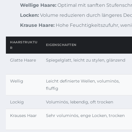
Wellige Haare:
Optimal mit sanften Stufenschn
Locken:
Volume reduzieren durch längeres Deck
Krause Haare:
Hohe Feuchtigkeitszufuhr, wenig
HAARSTRUKTU
EIGENSCHAFTEN
R
Glatte Haare
Spiegelglatt, leicht zu stylen, glänzend
Wellig
Leicht definierte Wellen, voluminös,
fluffig
Lockig
Voluminös, lebendig, oft trocken
Krauses Haar
Sehr voluminös, enge Locken, trocken