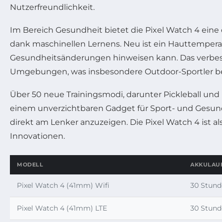
Nutzerfreundlichkeit.
Im Bereich Gesundheit bietet die Pixel Watch 4 eine 
dank maschinellen Lernens. Neu ist ein Hauttempera
Gesundheitsänderungen hinweisen kann. Das verbess
Umgebungen, was insbesondere Outdoor-Sportler be
Über 50 neue Trainingsmodi, darunter Pickleball und
einem unverzichtbaren Gadget für Sport- und Gesun
direkt am Lenker anzuzeigen. Die Pixel Watch 4 ist al
Innovationen.
MODELL
AKKULAUF
Pixel Watch 4 (41mm) Wifi
30 Stund
Pixel Watch 4 (41mm) LTE
30 Stund