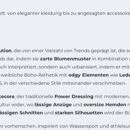
ution
, die von einer Vielzahl von Trends geprägt ist, die
ds dar, indem sie
zarte Blumenmuster
in Kombination
isch interpretiert, sondern auch urbanisiert, indem er mi
e weibliche Boho-Ästhetik mit
edgy Elementen
wie
Led
, in der verschiedene Stile miteinander verschmelzen.
icecore
, der traditionelle
Power Dressing
mit modernen
ultur wider, wo
lässige Anzüge
und
oversize Hemden
n
lässigen Schnitten
und
starken Silhouetten
wird der Bü
hr vorherrschen, inspiriert von Wassersport und athleis