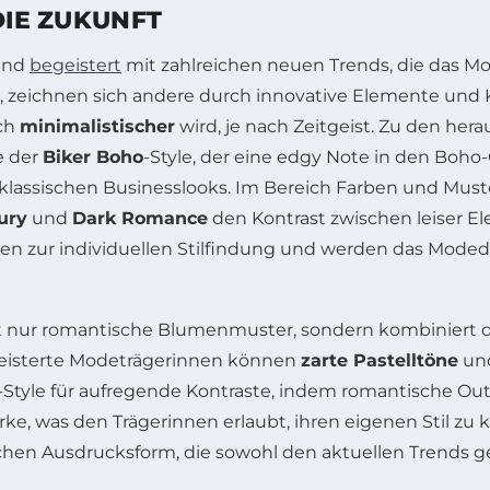
DIE ZUKUNFT
 und
begeistert
mit zahlreichen neuen Trends, die das 
eichnen sich andere durch innovative Elemente und K
ch
minimalistischer
wird, je nach Zeitgeist. Zu den he
e der
Biker Boho
-Style, der eine edgy Note in den Boho
on klassischen Businesslooks. Im Bereich Farben und Mus
ury
und
Dark Romance
den Kontrast zwischen leiser E
keiten zur individuellen Stilfindung und werden das Mo
t nur romantische Blumenmuster, sondern kombiniert 
egeisterte Modeträgerinnen können
zarte Pastelltöne
und
-Style für aufregende Kontraste, indem romantische Out
tärke, was den Trägerinnen erlaubt, ihren eigenen Stil 
ichen Ausdrucksform, die sowohl den aktuellen Trends ger