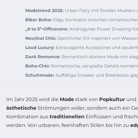
Modetrend 2025:
Urban Fairy mit floralen Mustern u
Biker Boho:
Edgy Kontraste zwischen romantischen
„9 to 5“-Officecore:
Androgynes Power Dressing für 
Nautical Chic:
Sportlicher Stil inspiriert von Wasser
Loud Luxury:
Extravagante Accessoires und opulent
Dark Romance:
Romantisch-düstere Mode mit eleg
Boho-Chic:
Romantische, verspielte Details kombini
Schuhmode:
Auffällige Sneaker und Bikerboots ge
Im Jahr 2025 wird die
Mode
stark von
Popkultur
und g
ästhetische
Strömungen wider, sondern auch ein Ge
Kombination aus
traditionellen
Einflüssen und frisc
werden. Von urbanen, feenhaften Stilen bis hin zu
ed