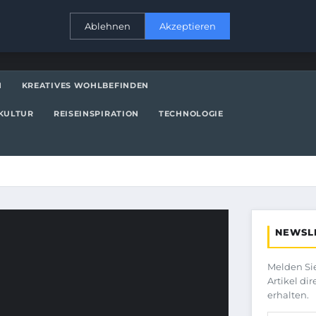
KONTAKT
Ablehnen
Akzeptieren
N
KREATIVES WOHLBEFINDEN
KULTUR
REISEINSPIRATION
TECHNOLOGIE
NEWSL
Melden Si
Artikel di
erhalten.