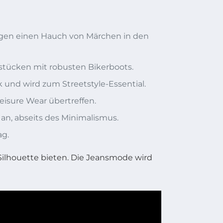
ngen einen Hauch von Märchen in den
tücken mit robusten Bikerboots.
und wird zum Streetstyle-Essential.
eisure Wear übertreffen.
an, abseits des Minimalismus.
ag.
Silhouette bieten. Die Jeansmode wird