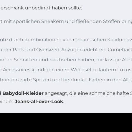
iderschrank unbedingt haben sollte:
 mit sportlichen Sneakern und fließenden Stoffen bri
Note durch Kombinationen von romantischen Kleidungss
lder Pads und Oversized-Anzügen erlebt ein Comeback 
nten Schnitten und nautischen Farben, die lässige Athl
e Accessoires kündigen einen Wechsel zu lautem Luxus 
ringen zarte Spitzen und tiefdunkle Farben in den Allt
d
Babydoll-Kleider
angesagt, die eine schmeichelhafte 
 einem
Jeans-all-over-Look
.