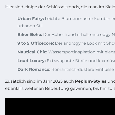
Hier sind einige der Schlüsseltrends, die man im Kle
Urban Fairy:
Leichte Blumenmuster kombiniert
urbanen Stil.
Biker Boho:
Der Boho-Trend erhält eine edgy 
9 to 5 Officecore:
Der androgyne Look mit Shou
Nautical Chic:
Wassersportinspiration mit elega
Loud Luxury:
Extravagante Stoffe und luxuriös
Dark Romance:
Romantisch-düstere Einflüsse b
Zusätzlich sind im Jahr 2025 auch
Peplum-Styles
un
ebenfalls weiter an Bedeutung gewinnen, bis hin zu