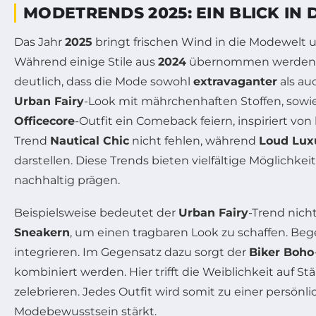
MODETRENDS 2025: EIN BLICK IN 
Das Jahr
2025
bringt frischen Wind in die Modewelt
Während einige Stile aus
2024
übernommen werden, z
deutlich, dass die Mode sowohl
extravaganter
als au
Urban Fairy
-Look mit mährchenhaften Stoffen, sowi
Officecore
-Outfit ein Comeback feiern, inspiriert v
Trend
Nautical Chic
nicht fehlen, während
Loud Lux
darstellen. Diese Trends bieten vielfältige Möglich
nachhaltig prägen.
Beispielsweise bedeutet der
Urban Fairy
-Trend nich
Sneakern
, um einen tragbaren Look zu schaffen. B
integrieren. Im Gegensatz dazu sorgt der
Biker Boho
kombiniert werden. Hier trifft die Weiblichkeit auf S
zelebrieren. Jedes Outfit wird somit zu einer persönl
Modebewusstsein stärkt.