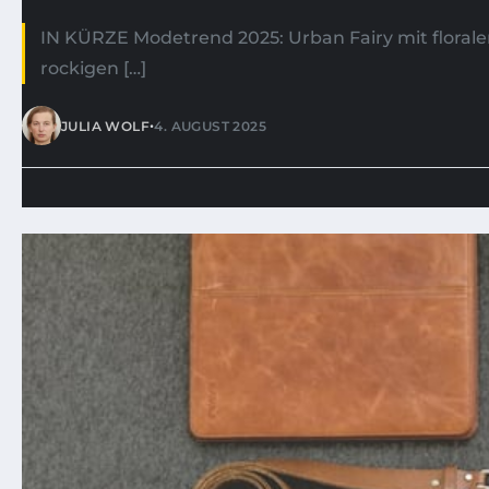
IN KÜRZE Modetrend 2025: Urban Fairy mit floral
rockigen […]
•
JULIA WOLF
4. AUGUST 2025