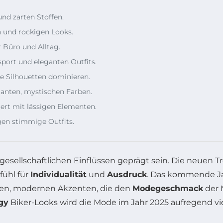
nd zarten Stoffen.
 und rockigen Looks.
Büro und Alltag.
sport und eleganten Outfits.
e Silhouetten dominieren.
anten, mystischen Farben.
ert mit lässigen Elementen.
gen stimmige Outfits.
esellschaftlichen Einflüssen geprägt sein. Die neuen Tr
fühl für
Individualität
und
Ausdruck
. Das kommende Ja
hen, modernen Akzenten, die den
Modegeschmack
der 
gy
Biker-Looks wird die Mode im Jahr 2025 aufregend viels