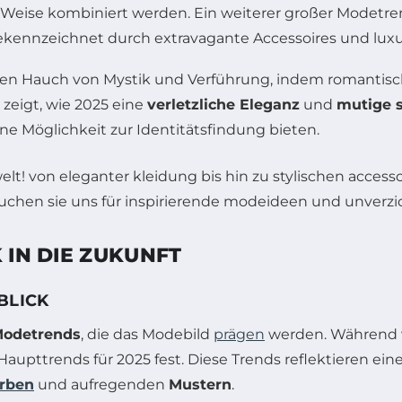
ve Weise kombiniert werden. Ein weiterer großer Modetr
 gekennzeichnet durch extravagante Accessoires und lux
inen Hauch von Mystik und Verführung, indem romanti
 zeigt, wie 2025 eine
verletzliche Eleganz
und
mutige 
ine Möglichkeit zur Identitätsfindung bieten.
 IN DIE ZUKUNFT
LICK
odetrends
, die das Modebild
prägen
werden. Während wi
Haupttrends für 2025 fest. Diese Trends reflektieren 
rben
und aufregenden
Mustern
.