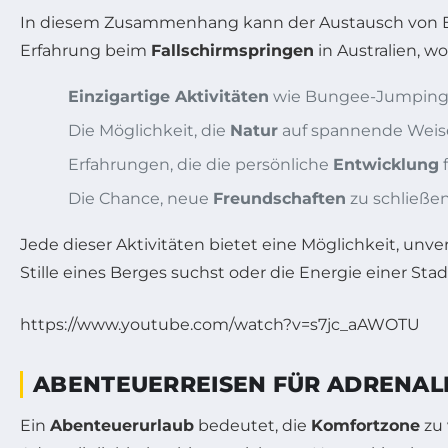
In diesem Zusammenhang kann der Austausch von Erfa
Erfahrung beim
Fallschirmspringen
in Australien, wo
Einzigartige Aktivitäten
wie Bungee-Jumping 
Die Möglichkeit, die
Natur
auf spannende Weis
Erfahrungen, die die persönliche
Entwicklung
Die Chance, neue
Freundschaften
zu schließe
Jede dieser Aktivitäten bietet eine Möglichkeit, u
Stille eines Berges suchst oder die Energie einer S
https://www.youtube.com/watch?v=s7jc_aAWOTU
ABENTEUERREISEN FÜR ADRENAL
Ein
Abenteuerurlaub
bedeutet, die
Komfortzone
zu 