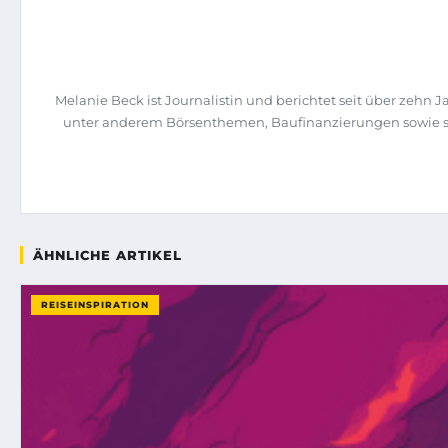
Melanie Beck ist Journalistin und berichtet seit über zehn 
unter anderem Börsenthemen, Baufinanzierungen sowie st
ÄHNLICHE ARTIKEL
REISEINSPIRATION