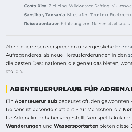
Costa Rica
: Ziplining, Wildwasser-Rafting, Vulkanw
Sansibar, Tansania
: Kitesurfen, Tauchen, Beobacht
Reiseabenteuer
: Erfahrung von Nervenkitzel und 
Abenteuerreisen versprechen unvergessliche
Erlebn
Aufregenderes, als neue Herausforderungen in den
s
die besten Destinationen, die genau das bieten, wona
stellen.
ABENTEUERURLAUB FÜR ADRENAL
Ein
Abenteuerurlaub
bedeutet oft, den gewohnten Ko
Reisens ist besonders attraktiv für Menschen, die
Ner
für Adrenalinliebhaber vorgestellt. Von spektakuläre
Wanderungen
und
Wassersportarten
bieten diese D