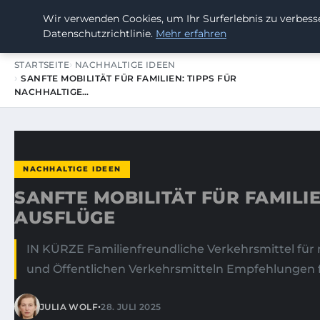
Wir verwenden Cookies, um Ihr Surferlebnis zu verbesse
SUMMERBLAST FESTIVAL
Datenschutzrichtlinie.
Mehr erfahren
STARTSEITE
NACHHALTIGE IDEEN
SANFTE MOBILITÄT FÜR FAMILIEN: TIPPS FÜR
NACHHALTIGE…
NACHHALTIGE IDEEN
SANFTE MOBILITÄT FÜR FAMILI
AUSFLÜGE
IN KÜRZE Familienfreundliche Verkehrsmittel fü
und Öffentlichen Verkehrsmitteln Empfehlungen f
•
JULIA WOLF
28. JULI 2025