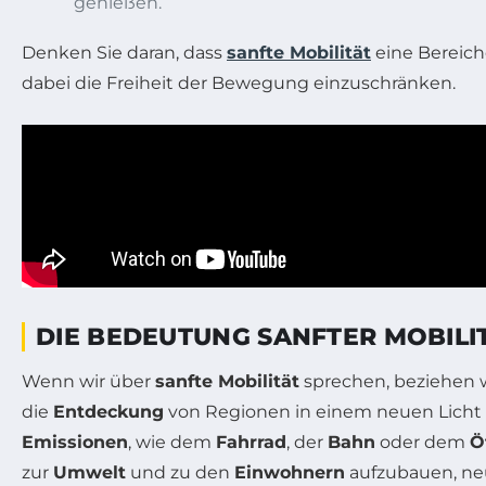
genießen.
Denken Sie daran, dass
sanfte Mobilität
eine Bereiche
dabei die Freiheit der Bewegung einzuschränken.
DIE BEDEUTUNG SANFTER MOBILIT
Wenn wir über
sanfte Mobilität
sprechen, beziehen w
die
Entdeckung
von Regionen in einem neuen Licht 
Emissionen
, wie dem
Fahrrad
, der
Bahn
oder dem
Ö
zur
Umwelt
und zu den
Einwohnern
aufzubauen, n