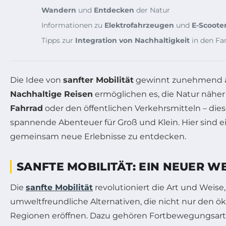
Wandern
und
Entdecken
der Natur
Informationen zu
Elektrofahrzeugen
und
E-Scoote
Tipps zur
Integration von Nachhaltigkeit
in den Fa
Die Idee von
sanfter Mobilität
gewinnt zunehmend a
Nachhaltige Reisen
ermöglichen es, die Natur näher
Fahrrad
oder den öffentlichen Verkehrsmitteln – die
spannende Abenteuer für Groß und Klein. Hier sind ei
gemeinsam neue Erlebnisse zu entdecken.
SANFTE MOBILITÄT: EIN NEUER W
Die
sanfte Mobilität
revolutioniert die Art und Weise,
umweltfreundliche Alternativen, die nicht nur den 
Regionen eröffnen. Dazu gehören Fortbewegungsar