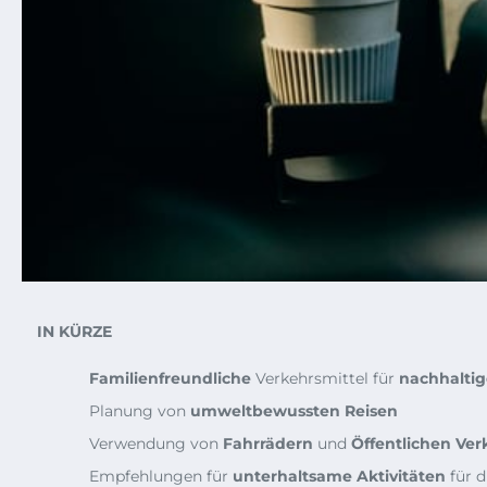
IN KÜRZE
Familienfreundliche
Verkehrsmittel für
nachhaltig
Planung von
umweltbewussten Reisen
Verwendung von
Fahrrädern
und
Öffentlichen Ver
Empfehlungen für
unterhaltsame Aktivitäten
für d