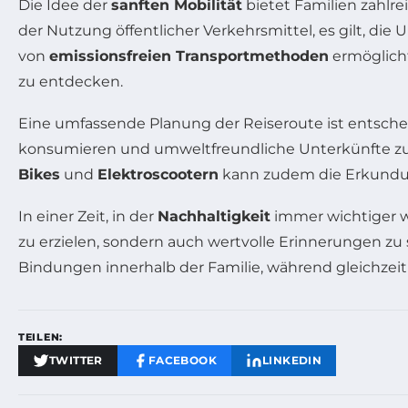
Die Idee der
sanften Mobilität
bietet Familien zahlre
der Nutzung öffentlicher Verkehrsmittel, es gilt, d
von
emissionsfreien Transportmethoden
ermöglicht
zu entdecken.
Eine umfassende Planung der Reiseroute ist entsch
konsumieren und umweltfreundliche Unterkünfte zu b
Bikes
und
Elektroscootern
kann zudem die Erkundung
In einer Zeit, in der
Nachhaltigkeit
immer wichtiger wi
zu erzielen, sondern auch wertvolle Erinnerungen zu 
Bindungen innerhalb der Familie, während gleichzeiti
TEILEN:
TWITTER
FACEBOOK
LINKEDIN