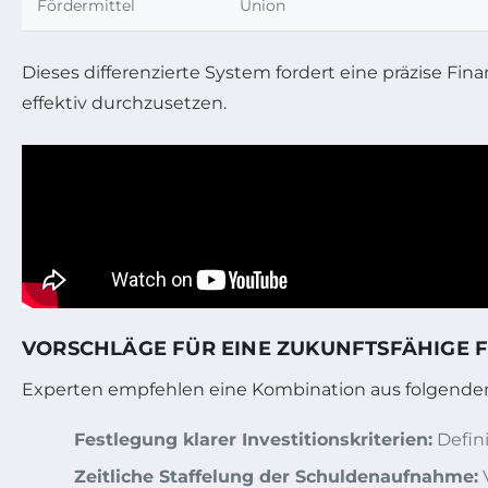
Fördermittel
Union
Dieses differenzierte System fordert eine präzise F
effektiv durchzusetzen.
VORSCHLÄGE FÜR EINE ZUKUNFTSFÄHIGE F
Experten empfehlen eine Kombination aus folgend
Festlegung klarer Investitionskriterien:
Defini
Zeitliche Staffelung der Schuldenaufnahme:
V