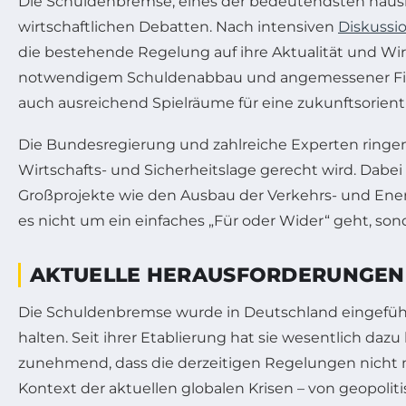
Die Schuldenbremse, eines der bedeutendsten hausha
wirtschaftlichen Debatten. Nach intensiven
Diskussi
die bestehende Regelung auf ihre Aktualität und Wi
notwendigem Schuldenabbau und angemessener Fiskalpo
auch ausreichend Spielräume für eine zukunftsorienti
Die Bundesregierung und zahlreiche Experten ringe
Wirtschafts- und Sicherheitslage gerecht wird. Dabei
Großprojekte wie den Ausbau der Verkehrs- und Energie
es nicht um ein einfaches „Für oder Wider“ geht, 
AKTUELLE HERAUSFORDERUNGEN 
Die Schuldenbremse wurde in Deutschland eingeführt
halten. Seit ihrer Etablierung hat sie wesentlich daz
zunehmend, dass die derzeitigen Regelungen nicht m
Kontext der aktuellen globalen Krisen – von geopo