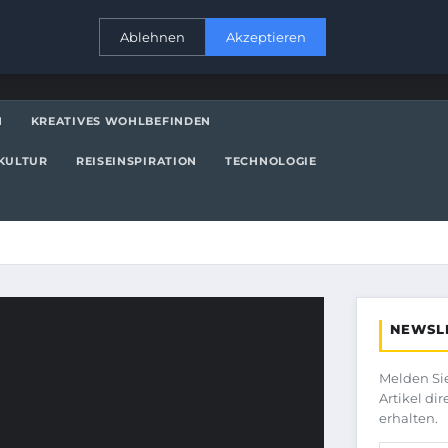
KONTAKT
Ablehnen
Akzeptieren
N
KREATIVES WOHLBEFINDEN
KULTUR
REISEINSPIRATION
TECHNOLOGIE
NEWSL
Melden Si
Artikel di
erhalten.