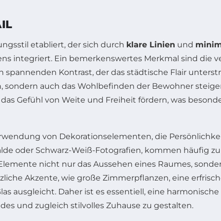
IL
ungsstil etabliert, der sich durch
klare Linien
und
minim
ns integriert. Ein bemerkenswertes Merkmal sind die v
pannenden Kontrast, der das städtische Flair unterstr
n, sondern auch das Wohlbefinden der Bewohner steige
st, das Gefühl von Weite und Freiheit fördern, was bes
 Verwendung von Dekorationselementen, die Persönlichke
lde oder Schwarz-Weiß-Fotografien, kommen häufig zu
e Elemente nicht nur das Aussehen eines Raumes, sond
zliche Akzente, wie große Zimmerpflanzen, eine erfri
las ausgleicht. Daher ist es essentiell, eine harmonis
des und zugleich stilvolles Zuhause zu gestalten.