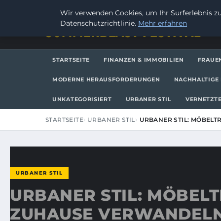
DONNERSTAG, 6. AUGUST 2026
Wir verwenden Cookies, um Ihr Surferlebnis zu
Datenschutzrichtlinie.
Mehr erfahren
SUMMERBLAST FESTIVAL
STARTSEITE
FINANZEN & IMMOBILIEN
FRAUE
MODERNE HERAUSFORDERUNGEN
NACHHALTIGE 
UNKATEGORISIERT
URBANER STIL
VERNETZTE
STARTSEITE
URBANER STIL
URBANER STIL: MÖBELT
URBANER STIL
URBANER STIL: MÖBELT
ZUHAUSE VERWANDEL