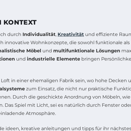
 KONTEXT
ich durch
Individualität
,
Kreativität
und effiziente Rau
sich innovative Wohnkonzepte, die sowohl funktionale al
alistische Möbel
und
multifunktionale Lösungen
maxi
tionen
und
industrielle Elemente
bringen Persönlichke
s Loft in einer ehemaligen Fabrik sein, wo hohe Decken
galsysteme
zum Einsatz, die nicht nur praktische Funkti
ienen. Durch die geschickte Anordnung von Möbeln, wi
 Das Spiel mit Licht, sei es natürlich durch Fenster o
 einladende Atmosphäre.