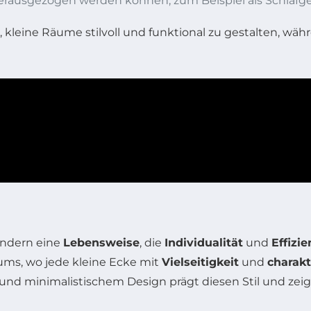
 herausgezogen werden können, zum Beispiel als Schlafg
 kleine Räume stilvoll und funktional zu gestalten, wäh
ondern eine
Lebensweise
, die
Individualität
und
Effizie
ms, wo jede kleine Ecke mit
Vielseitigkeit
und
charakt
 und minimalistischem Design prägt diesen Stil und zei