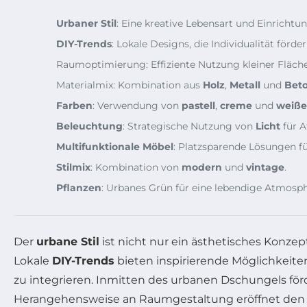
Urbaner Stil
: Eine kreative Lebensart und Einrichtun
DIY-Trends
: Lokale Designs, die Individualität förder
Raumoptimierung: Effiziente Nutzung kleiner Fläch
Materialmix: Kombination aus
Holz
,
Metall
und
Bet
Farben
: Verwendung von
pastell
,
creme
und
weiß
Beleuchtung
: Strategische Nutzung von
Licht
für 
Multifunktionale Möbel
: Platzsparende Lösungen f
Stilmix
: Kombination von
modern
und
vintage
.
Pflanzen
: Urbanes Grün für eine lebendige Atmosph
Der
urbane Stil
ist nicht nur ein ästhetisches Konze
Lokale
DIY-Trends
bieten inspirierende Möglichkeiten
zu integrieren. Inmitten des urbanen Dschungels förd
Herangehensweise an Raumgestaltung eröffnet den 