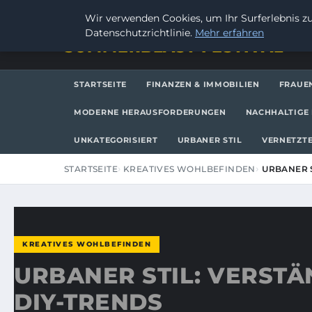
DONNERSTAG, 6. AUGUST 2026
Wir verwenden Cookies, um Ihr Surferlebnis zu
Datenschutzrichtlinie.
Mehr erfahren
SUMMERBLAST FESTIVAL
STARTSEITE
FINANZEN & IMMOBILIEN
FRAUE
MODERNE HERAUSFORDERUNGEN
NACHHALTIGE 
UNKATEGORISIERT
URBANER STIL
VERNETZTE
STARTSEITE
KREATIVES WOHLBEFINDEN
URBANER S
KREATIVES WOHLBEFINDEN
URBANER STIL: VERSTÄ
DIY-TRENDS