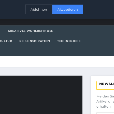
KONTAKT
Ablehnen
Akzeptieren
N
KREATIVES WOHLBEFINDEN
KULTUR
REISEINSPIRATION
TECHNOLOGIE
NEWSL
Melden Si
Artikel di
erhalten.