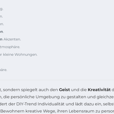
g.
n.
en.
on
.
en
Akzenten.
Atmosphäre.
ür kleine Wohnungen.
äre.
pt, sondern spiegelt auch den
Geist
und die
Kreativität
d
, die persönliche Umgebung zu gestalten und gleichzeiti
ert der DIY-Trend Individualität und lädt dazu ein, se
Bewohnern kreative Wege, ihren Lebensraum zu person