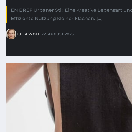
EN BREF Urbaner Stil: Eine kreative Lebensart und
Effiziente Nutzung kleiner Flächen. […]
•
JULIA WOLF
22. AUGUST 2025