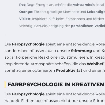
Rot
: Regt Energie an, erhöht die
Achtsamkeit
, idea
Orange
: Fördert gesellige Momente und
Lebendigk
Violett
: Inspiriert, hilft beim Entspannen und förder
Wichtig: Berücksichtigung der
persönlichen Vorli
Die
Farbpsychologie
spielt eine entscheidende Roll
sondern beeinflussen auch unsere
Stimmung
und
K
sogar körperliche Reaktionen zu stimulieren. In kre
inspirierende Atmosphäre schaffen, die das
Wohlbef
somit zu einer optimierten
Produktivität
und einer h
FARBPSYCHOLOGIE IN KREATIVE
Die
Farbpsychologie
spielt eine entscheidende Roll
handelt. Farben beeinflussen nicht nur unsere Sti