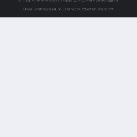
© 2026 Summerblast Festival. Alle Rechte vorbehalten.
Über uns
Impressum
Datenschutz
Seitenübersicht