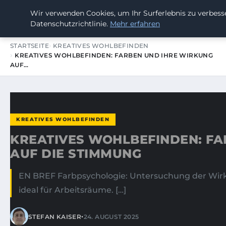
Wir verwenden Cookies, um Ihr Surferlebnis zu verbesse
SUMMERBLAST FESTIVAL
Datenschutzrichtlinie.
Mehr erfahren
STARTSEITE
KREATIVES WOHLBEFINDEN
KREATIVES WOHLBEFINDEN: FARBEN UND IHRE WIRKUNG
AUF…
KREATIVES WOHLBEFINDEN
KREATIVES WOHLBEFINDEN: FA
AUF DIE STIMMUNG
EN BREF Farbpsychologie: Untersuchung der Wirku
ideal für Arbeitsräume. […]
•
STEFAN KAISER
24. AUGUST 2025