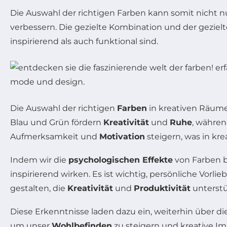
Die Auswahl der richtigen Farben kann somit nicht n
verbessern. Die gezielte Kombination und der geziel
inspirierend als auch funktional sind.
Die Auswahl der richtigen
Farben
in kreativen Räume
Blau und Grün fördern
Kreativität
und
Ruhe
, währe
Aufmerksamkeit und
Motivation
steigern, was in kr
Indem wir die
psychologischen Effekte
von Farben b
inspirierend wirken. Es ist wichtig, persönliche Vo
gestalten, die
Kreativität
und
Produktivität
unterstü
Diese Erkenntnisse laden dazu ein, weiterhin über d
um unser
Wohlbefinden
zu steigern und kreative Im