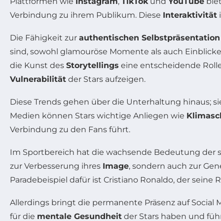
Plattformen wie
Instagram
,
TikTok
und
YouTube
biet
Verbindung zu ihrem Publikum. Diese
Interaktivität
Die Fähigkeit zur
authentischen Selbstpräsentation
sind, sowohl glamouröse Momente als auch Einblicke in
die Kunst des
Storytellings
eine entscheidende Rolle,
Vulnerabilität
der Stars aufzeigen.
Diese Trends gehen über die Unterhaltung hinaus; s
Medien können Stars wichtige Anliegen wie
Klimasc
Verbindung zu den Fans führt.
Im Sportbereich hat die wachsende Bedeutung der so
zur Verbesserung ihres
Image
, sondern auch zur Ge
Paradebeispiel dafür ist Cristiano Ronaldo, der seine
Allerdings bringt die permanente Präsenz auf Social
für die
mentale Gesundheit
der Stars haben und füh