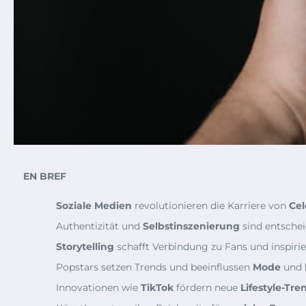
EN BREF
Soziale Medien
revolutionieren die Karriere von
Cel
Authentizität und
Selbstinszenierung
sind entschei
Storytelling
schafft Verbindung zu Fans und inspirie
Popstars setzen Trends und beeinflussen
Mode
und
Innovationen wie
TikTok
fördern neue
Lifestyle-Tre