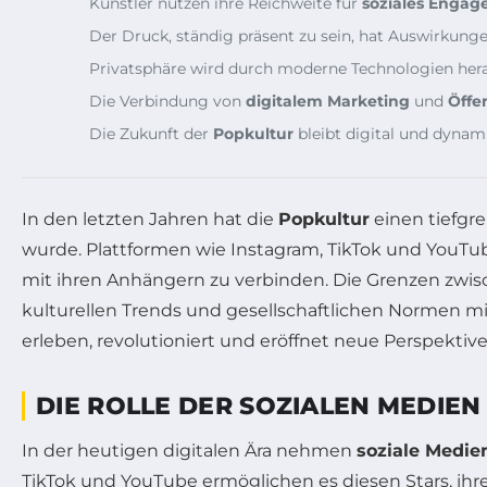
Künstler nutzen ihre Reichweite für
soziales Enga
Der Druck, ständig präsent zu sein, hat Auswirkung
Privatsphäre wird durch moderne Technologien hera
Die Verbindung von
digitalem Marketing
und
Öffe
Die Zukunft der
Popkultur
bleibt digital und dynam
In den letzten Jahren hat die
Popkultur
einen tiefgr
wurde. Plattformen wie Instagram, TikTok und YouTu
mit ihren Anhängern zu verbinden. Die Grenzen zwis
kulturellen Trends und gesellschaftlichen Normen mi
erleben, revolutioniert und eröffnet neue Perspektive
DIE ROLLE DER SOZIALEN MEDIEN
In der heutigen digitalen Ära nehmen
soziale Medie
TikTok und YouTube ermöglichen es diesen Stars, ihr