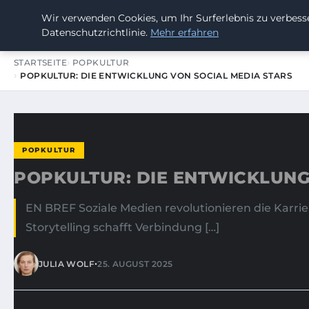
Wir verwenden Cookies, um Ihr Surferlebnis zu verbesse
SUMMERBLAST FESTIVAL
Datenschutzrichtlinie.
Mehr erfahren
STARTSEITE
POPKULTUR
POPKULTUR: DIE ENTWICKLUNG VON SOCIAL MEDIA STARS
POPKULTUR
POPKULTUR: DIE ENTWICKLUNG
EN BREF Soziale Medien revolutionieren die Karrier
Storytelling schafft Verbindung […]
•
JULIA WOLF
25. AUGUST 2025