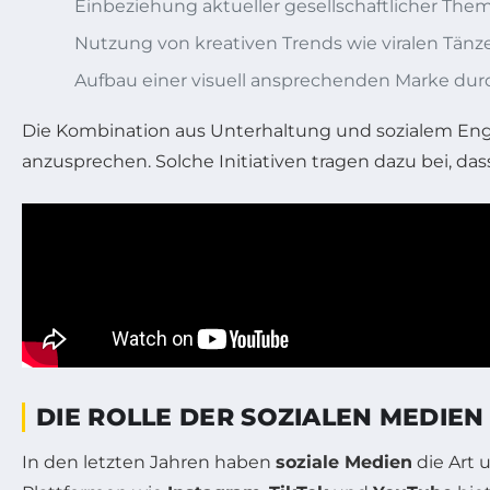
Einbeziehung aktueller gesellschaftlicher Them
Nutzung von kreativen Trends wie viralen Tän
Aufbau einer visuell ansprechenden Marke dur
Die Kombination aus Unterhaltung und sozialem En
anzusprechen. Solche Initiativen tragen dazu bei, das
DIE ROLLE DER SOZIALEN MEDIEN
In den letzten Jahren haben
soziale Medien
die Art 