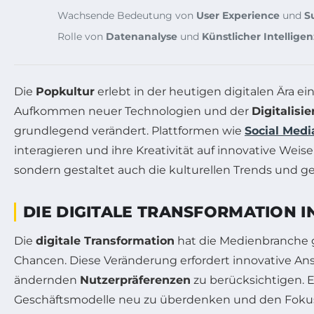
Wachsende Bedeutung von
User Experience
und
S
Rolle von
Datenanalyse
und
Künstlicher Intelligen
Die
Popkultur
erlebt in der heutigen digitalen Ära e
Aufkommen neuer Technologien und der
Digitalisi
grundlegend verändert. Plattformen wie
Social Medi
interagieren und ihre Kreativität auf innovative Weis
sondern gestaltet auch die kulturellen Trends und g
DIE DIGITALE TRANSFORMATION 
Die
digitale Transformation
hat die Medienbranche 
Chancen. Diese Veränderung erfordert innovative Ansä
ändernden
Nutzerpräferenzen
zu berücksichtigen. Ei
Geschäftsmodelle neu zu überdenken und den Fokus 