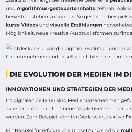
Zusätzlich verlangt der moderne Leser eine
personal
und
Algorithmus-gesteuerte Inhalte
zeitnah realis
bewerb bestehen zu können. So gestalten beispielsw
kurze Videos
und
visuelle Erzählungen
hervorheben.
Möglichkeit, neue kreative Ausdrucksformen zu finde
DIE EVOLUTION DER MEDIEN IM DI
INNOVATIONEN UND STRATEGIEN DER ME
Im digitalen Zeitalter sind Medienunternehmen gefor
Transformation eröffnet neue Möglichkeiten, erford
werden. Zum Beispiel könnten Verlage interaktive
Fo
Ein Beispiel für erfolgreiche Umsetzung sind die
mult