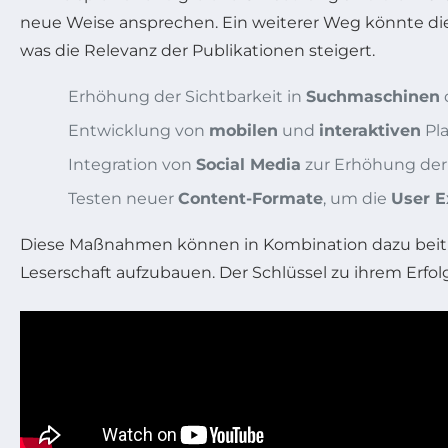
neue Weise ansprechen. Ein weiterer Weg könnte d
was die Relevanz der Publikationen steigert.
Erhöhung der Sichtbarkeit in
Suchmaschinen
Entwicklung von
mobilen
und
interaktiven
Pla
Integration von
Social Media
zur Erhöhung der
Testen neuer
Content-Formate
, um die
User E
Diese Maßnahmen können in Kombination dazu beit
Leserschaft aufzubauen. Der Schlüssel zu ihrem Erfol