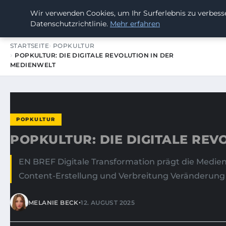
Wir verwenden Cookies, um Ihr Surferlebnis zu verbesse
SUMMERBLAST FESTIVAL
Datenschutzrichtlinie.
Mehr erfahren
STARTSEITE
POPKULTUR
POPKULTUR: DIE DIGITALE REVOLUTION IN DER
MEDIENWELT
POPKULTUR
POPKULTUR: DIE DIGITALE REV
EN BREF Digitale Transformation prägt die Medie
Content-Erstellung und Verbreitung Veränderung 
•
MELANIE BECK
12. AUGUST 2025