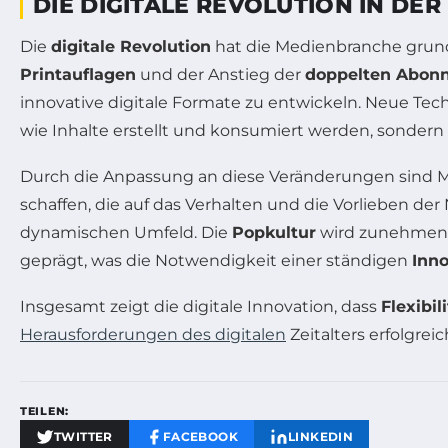
DIE DIGITALE REVOLUTION IN DE
Die
digitale Revolution
hat die Medienbranche grund
Printauflagen
und der Anstieg der
doppelten Abon
innovative digitale Formate zu entwickeln. Neue Tec
wie Inhalte erstellt und konsumiert werden, sondern
Durch die Anpassung an diese Veränderungen sind 
schaffen, die auf das Verhalten und die Vorlieben der
dynamischen Umfeld. Die
Popkultur
wird zunehmend 
geprägt, was die Notwendigkeit einer ständigen
Inno
Insgesamt zeigt die digitale Innovation, dass
Flexibil
Herausforderungen des digitalen
Zeitalters erfolgre
TEILEN:
TWITTER
FACEBOOK
LINKEDIN