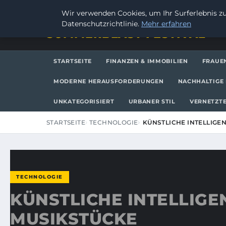
SAMSTAG, 8. AUGUST 2026
Wir verwenden Cookies, um Ihr Surferlebnis zu
Datenschutzrichtlinie.
Mehr erfahren
SUMMERBLAST FESTIVAL
STARTSEITE
FINANZEN & IMMOBILIEN
FRAUE
MODERNE HERAUSFORDERUNGEN
NACHHALTIGE 
UNKATEGORISIERT
URBANER STIL
VERNETZTE
STARTSEITE
TECHNOLOGIE
KÜNSTLICHE INTELLIGE
TECHNOLOGIE
KÜNSTLICHE INTELLIG
MUSIKSTÜCKE