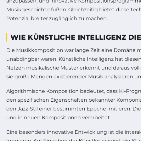
anzupassen, und innovative Kompositionsprogramme 
Musikgeschichte fußen. Gleichzeitig bietet diese te
Potenzial breiter zugänglich zu machen.
WIE KÜNSTLICHE INTELLIGENZ D
Die Musikkomposition war lange Zeit eine Domäne men
unabdingbar waren. Künstliche Intelligenz hat diesen
Netzen musikalische Muster erkennt und daraus völ
sie große Mengen existierender Musik analysieren un
Algorithmische Komposition bedeutet, dass KI-Prog
den spezifischen Eigenschaften bekannter Komponis
den Jazz-Stil einer bestimmten Epoche imitieren. Die
und in neuen Kompositionen verarbeitet.
Eine besonders innovative Entwicklung ist die inter
fungieren. Auf Eingaben der Künstler reagiert die KI, 