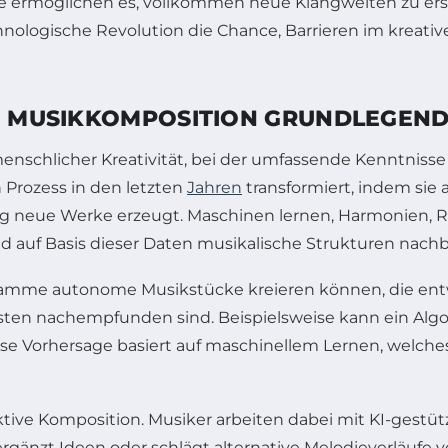
ermöglichen es, vollkommen neue Klangwelten zu ersch
chnologische Revolution die Chance, Barrieren im kreat
IE MUSIKKOMPOSITION GRUNDLEGEN
schlicher Kreativität, bei der umfassende Kenntnisse 
 Prozess in den letzten
Jahren
transformiert, indem sie
lig neue Werke erzeugt. Maschinen lernen, Harmonien
d auf Basis dieser Daten musikalische Strukturen nachb
ramme autonome Musikstücke kreieren können, die entw
ten nachempfunden sind. Beispielsweise kann ein Alg
se Vorhersage basiert auf maschinellem Lernen, welches 
aktive Komposition. Musiker arbeiten dabei mit KI-gest
ergänzt Ideen oder schlägt alternative Melodieverläufe vo