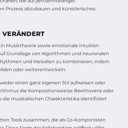
affen, die auf jahrzehntelanger
iven Prozess abzubauen und künstlerisches
D VERÄNDERT
in Musiktheorie sowie emotionale Intuition
 auf Grundlage von Algorithmen und neuronalen
, Rhythmen und Melodien zu kombinieren, indem
ilden oder weiterentwickeln.
eder einen ganz eigenen Stil aufweisen oder
orithmus die Kompositionsweise Beethovens oder
die musikalischen Charakteristika identifiziert
ützten Tools zusammen, die als Co-Komponisten
r. Diese Form der Kollaboration eröffnet völlig