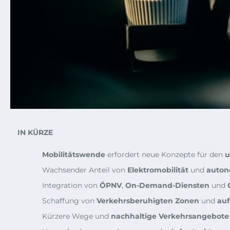
IN KÜRZE
Mobilitätswende
erfordert neue Konzepte für den
u
Wachsender Anteil von
Elektromobilität
und
auton
Integration von
ÖPNV
,
On-Demand-Diensten
und
Schaffung von
Verkehrsberuhigten Zonen
und
auf
Kürzere Wege und
nachhaltige Verkehrsangebote