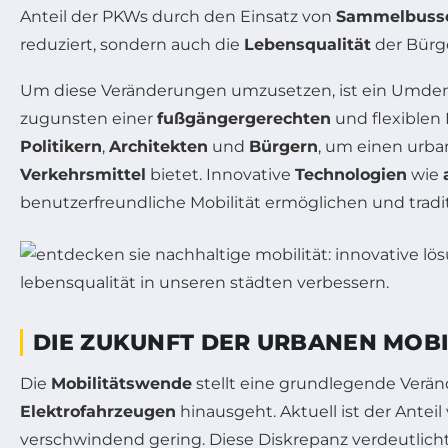
Anteil der PKWs durch den Einsatz von
Sammelbuss
reduziert, sondern auch die
Lebensqualität
der Bürge
Um diese Veränderungen umzusetzen, ist ein Umden
zugunsten einer
fußgängergerechten
und flexiblen
Politikern
,
Architekten
und
Bürgern
, um einen urba
Verkehrsmittel
bietet. Innovative
Technologien
wie
benutzerfreundliche Mobilität ermöglichen und tradi
DIE ZUKUNFT DER URBANEN MOBI
Die
Mobilitätswende
stellt eine grundlegende Verän
Elektrofahrzeugen
hinausgeht. Aktuell ist der Antei
verschwindend gering. Diese Diskrepanz verdeutlich