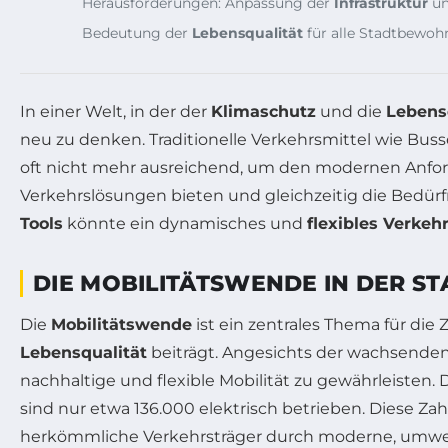
Herausforderungen: Anpassung der
Infrastruktur
u
Bedeutung der
Lebensqualität
für alle Stadtbewoh
In einer Welt, in der der
Klimaschutz
und die
Lebens
neu zu denken. Traditionelle Verkehrsmittel wie Bus
oft nicht mehr ausreichend, um den modernen Anfo
Verkehrslösungen bieten und gleichzeitig die Bedür
Tools
könnte ein dynamisches und
flexibles Verke
DIE MOBILITÄTSWENDE IN DER ST
Die
Mobilitätswende
ist ein zentrales Thema für di
Lebensqualität
beiträgt. Angesichts der wachsende
nachhaltige und flexible Mobilität zu gewährleisten. D
sind nur etwa 136.000 elektrisch betrieben. Diese Za
herkömmliche Verkehrsträger durch moderne, umwelt