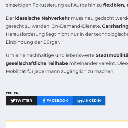
einseitigen Fokussierung auf Autos hin zu
flexiblen
Der
klassische Nahverkehr
muss neu gedacht werd
gerecht zu werden. On-Demand-Dienste,
Carsharin
Herausforderung liegt nicht nur in der technologis
Einbindung der Bürger.
Um eine nachhaltige und lebenswerte
Stadtmobilit
gesellschaftliche Teilhabe
miteinander vereint. Di
Mobilität für jedermann zugänglich zu machen.
TEILEN:
TWITTER
FACEBOOK
LINKEDIN