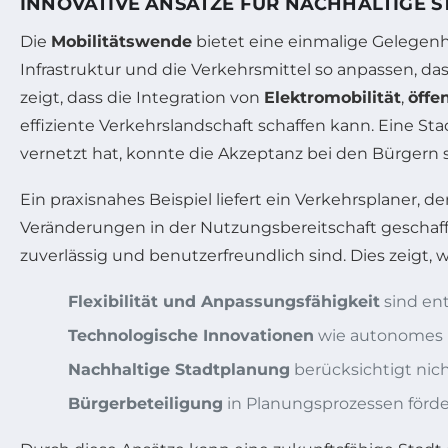
INNOVATIVE ANSÄTZE FÜR NACHHALTIGE S
Die
Mobilitätswende
bietet eine einmalige Gelegenhe
Infrastruktur und die Verkehrsmittel so anpassen, da
zeigt, dass die Integration von
Elektromobilität
,
öffe
effiziente Verkehrslandschaft schaffen kann. Eine Sta
vernetzt hat, konnte die Akzeptanz bei den Bürgern s
Ein praxisnahes Beispiel liefert ein Verkehrsplaner, 
Veränderungen in der Nutzungsbereitschaft geschaff
zuverlässig und benutzerfreundlich sind. Dies zeigt, 
Flexibilität und Anpassungsfähigkeit
sind en
Technologische Innovationen
wie autonomes F
Nachhaltige Stadtplanung
berücksichtigt nic
Bürgerbeteiligung
in Planungsprozessen förde