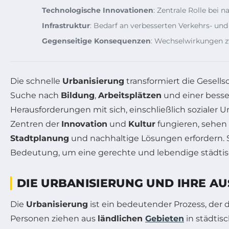
Technologische Innovationen
: Zentrale Rolle bei 
Infrastruktur
: Bedarf an verbesserten Verkehrs- u
Gegenseitige Konsequenzen
: Wechselwirkungen z
Die schnelle
Urbanisierung
transformiert die Gesel
Suche nach
Bildung
,
Arbeitsplätzen
und einer bess
Herausforderungen mit sich, einschließlich sozialer 
Zentren der
Innovation
und
Kultur
fungieren, sehen 
Stadtplanung
und nachhaltige Lösungen erfordern. S
Bedeutung, um eine gerechte und lebendige städtisc
DIE URBANISIERUNG UND IHRE 
Die
Urbanisierung
ist ein bedeutender Prozess, der
Personen ziehen aus
ländlichen
Gebieten
in städtis